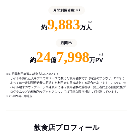
月間利用者数
※1
9,883
※2
約
万人
月間PV
24
7,998
※2
約
億
万PV
※1 月間利用者数の計測方法について：
サイトを訪れた人をブラウザベースで数えた利用者数です（特定のブラウザ、OS等に
よっては一定期間経過後に再訪した利用者を重複計測する場合があります）。なお、モ
バイル端末のウェブページ高速表示に伴う利用者数の重複や、第三者による自動収集プ
ログラムなどの機械的なアクセスについては可能な限り排除して計測しています。
※2 2026年3月時点
飲食店プロフィール