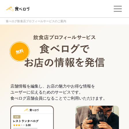
メ
食べログ店舗管理画面
食べログ飲食店プロフィールサービスのご案内
飲食店プロフィー
無料
食べログでお
店舗情報を編集し、お店の魅力やお得な情報を
ユーザーに伝えるためのサービスです。
食べログ店舗会員になることでご利用いただけます。