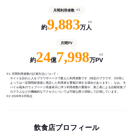
月間利用者数
※1
9,883
※2
約
万人
月間PV
24
7,998
※2
約
億
万PV
※1 月間利用者数の計測方法について：
サイトを訪れた人をブラウザベースで数えた利用者数です（特定のブラウザ、OS等に
よっては一定期間経過後に再訪した利用者を重複計測する場合があります）。なお、モ
バイル端末のウェブページ高速表示に伴う利用者数の重複や、第三者による自動収集プ
ログラムなどの機械的なアクセスについては可能な限り排除して計測しています。
※2 2026年3月時点
飲食店プロフィール