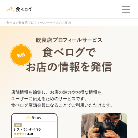
メ
食べログ店舗管理画面
食べログ飲食店プロフィールサービスのご案内
飲食店プロフィー
無料
食べログでお
店舗情報を編集し、お店の魅力やお得な情報を
ユーザーに伝えるためのサービスです。
食べログ店舗会員になることでご利用いただけます。