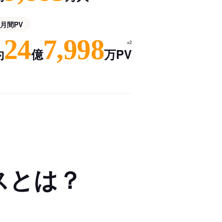
月間PV
24
7,998
※2
約
億
万PV
スとは？