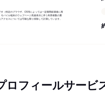
です（特定のブラウザ、OS等によっては一定期間経過後に再
、モバイル端末のウェブページ高速表示に伴う利用者数の重
なアクセスについては可能な限り排除して計測しています。
プロフィールサービ