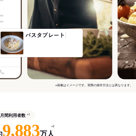
※画像はイメージです。実際の操作方法とは異なります。
月間利用者数
※1
9,883
※2
約
万人