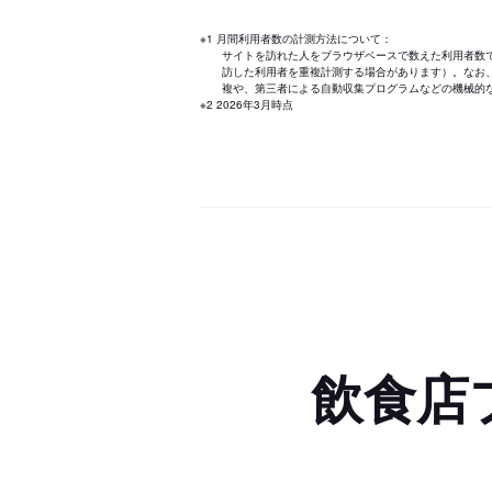
※1 月間利用者数の計測方法について：
サイトを訪れた人をブラウザベースで数えた利用者数
訪した利用者を重複計測する場合があります）。なお
複や、第三者による自動収集プログラムなどの機械的
※2 2026年3月時点
飲食店