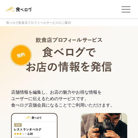
メ
食べログ店舗管理画面
食べログ飲食店プロフィールサービスのご案内
飲食店プロフィー
無料
食べログでお
店舗情報を編集し、お店の魅力やお得な情報を
ユーザーに伝えるためのサービスです。
食べログ店舗会員になることでご利用いただけます。