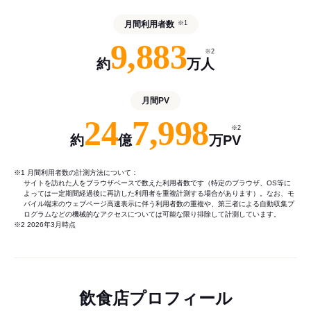
月間利用者数
※1
9,883
※2
約
万人
月間PV
24
7,998
※2
約
億
万PV
※1 月間利用者数の計測方法について：
サイトを訪れた人をブラウザベースで数えた利用者数です（特定のブラウザ、OS等に
よっては一定期間経過後に再訪した利用者を重複計測する場合があります）。なお、モ
バイル端末のウェブページ高速表示に伴う利用者数の重複や、第三者による自動収集プ
ログラムなどの機械的なアクセスについては可能な限り排除して計測しています。
※2 2026年3月時点
飲食店プロフィール