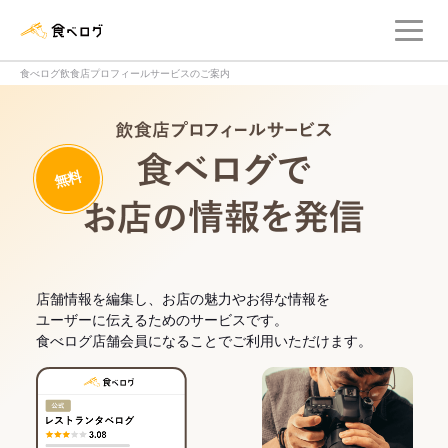
メ
食べログ店舗管理画面
食べログ飲食店プロフィールサービスのご案内
飲食店プロフィー
無料
食べログでお
店舗情報を編集し、お店の魅力やお得な情報を
ユーザーに伝えるためのサービスです。
食べログ店舗会員になることでご利用いただけます。