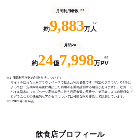
月間利用者数
※1
9,883
※2
約
万人
月間PV
24
7,998
※2
約
億
万PV
※1 月間利用者数の計測方法について：
サイトを訪れた人をブラウザベースで数えた利用者数です（特定のブラウザ、OS等に
よっては一定期間経過後に再訪した利用者を重複計測する場合があります）。なお、モ
バイル端末のウェブページ高速表示に伴う利用者数の重複や、第三者による自動収集プ
ログラムなどの機械的なアクセスについては可能な限り排除して計測しています。
※2 2026年3月時点
飲食店プロフィール