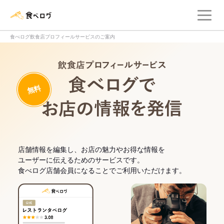
メ
食べログ店舗管理画面
食べログ飲食店プロフィールサービスのご案内
飲食店プロフィー
無料
食べログでお
店舗情報を編集し、お店の魅力やお得な情報を
ユーザーに伝えるためのサービスです。
食べログ店舗会員になることでご利用いただけます。