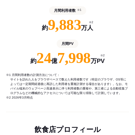
月間利用者数
※1
9,883
※2
約
万人
月間PV
24
7,998
※2
約
億
万PV
※1 月間利用者数の計測方法について：
サイトを訪れた人をブラウザベースで数えた利用者数です（特定のブラウザ、OS等に
よっては一定期間経過後に再訪した利用者を重複計測する場合があります）。なお、モ
バイル端末のウェブページ高速表示に伴う利用者数の重複や、第三者による自動収集プ
ログラムなどの機械的なアクセスについては可能な限り排除して計測しています。
※2 2026年3月時点
飲食店プロフィール