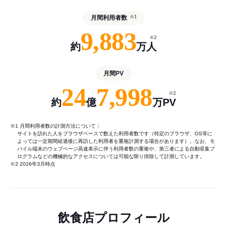
月間利用者数
※1
9,883
※2
約
万人
月間PV
24
7,998
※2
約
億
万PV
※1 月間利用者数の計測方法について：
サイトを訪れた人をブラウザベースで数えた利用者数です（特定のブラウザ、OS等に
よっては一定期間経過後に再訪した利用者を重複計測する場合があります）。なお、モ
バイル端末のウェブページ高速表示に伴う利用者数の重複や、第三者による自動収集プ
ログラムなどの機械的なアクセスについては可能な限り排除して計測しています。
※2 2026年3月時点
飲食店プロフィール