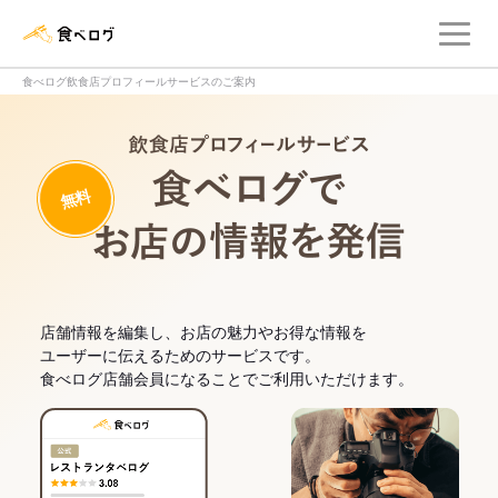
メ
食べログ店舗管理画面
食べログ飲食店プロフィールサービスのご案内
飲食店プロフィー
無料
食べログでお
店舗情報を編集し、お店の魅力やお得な情報を
ユーザーに伝えるためのサービスです。
食べログ店舗会員になることでご利用いただけます。