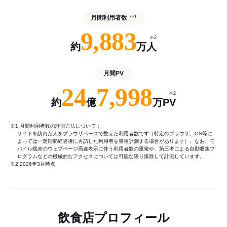
月間利用者数
※1
9,883
※2
約
万人
月間PV
24
7,998
※2
約
億
万PV
※1 月間利用者数の計測方法について：
サイトを訪れた人をブラウザベースで数えた利用者数です（特定のブラウザ、OS等に
よっては一定期間経過後に再訪した利用者を重複計測する場合があります）。なお、モ
バイル端末のウェブページ高速表示に伴う利用者数の重複や、第三者による自動収集プ
ログラムなどの機械的なアクセスについては可能な限り排除して計測しています。
※2 2026年3月時点
飲食店プロフィール