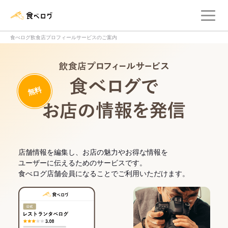
メ
食べログ店舗管理画面
食べログ飲食店プロフィールサービスのご案内
飲食店プロフィー
無料
食べログでお
店舗情報を編集し、お店の魅力やお得な情報を
ユーザーに伝えるためのサービスです。
食べログ店舗会員になることでご利用いただけます。