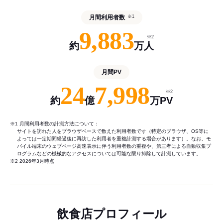
月間利用者数
※1
9,883
※2
約
万人
月間PV
24
7,998
※2
約
億
万PV
※1 月間利用者数の計測方法について：
サイトを訪れた人をブラウザベースで数えた利用者数です（特定のブラウザ、OS等に
よっては一定期間経過後に再訪した利用者を重複計測する場合があります）。なお、モ
バイル端末のウェブページ高速表示に伴う利用者数の重複や、第三者による自動収集プ
ログラムなどの機械的なアクセスについては可能な限り排除して計測しています。
※2 2026年3月時点
飲食店プロフィール