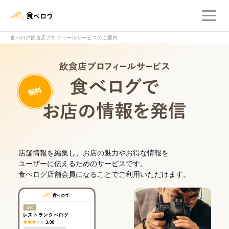
メ
食べログ店舗管理画面
食べログ飲食店プロフィールサービスのご案内
飲食店プロフィー
無料
食べログでお
店舗情報を編集し、お店の魅力やお得な情報を
ユーザーに伝えるためのサービスです。
食べログ店舗会員になることでご利用いただけます。