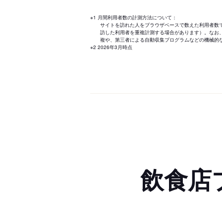
※1 月間利用者数の計測方法について：
サイトを訪れた人をブラウザベースで数えた利用者数
訪した利用者を重複計測する場合があります）。なお
複や、第三者による自動収集プログラムなどの機械的
※2 2026年3月時点
飲食店