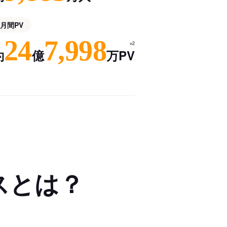
月間PV
24
7,998
※2
約
億
万PV
スとは？