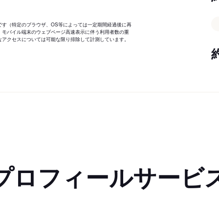
です（特定のブラウザ、OS等によっては一定期間経過後に再
、モバイル端末のウェブページ高速表示に伴う利用者数の重
なアクセスについては可能な限り排除して計測しています。
プロフィールサービ