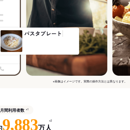
※画像はイメージです。実際の操作方法とは異なります。
月間利用者数
※1
9,883
※2
約
万人