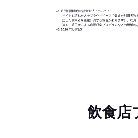
※1 月間利用者数の計測方法について：
サイトを訪れた人をブラウザベースで数えた利用者数
訪した利用者を重複計測する場合があります）。なお
複や、第三者による自動収集プログラムなどの機械的
※2 2026年3月時点
飲食店