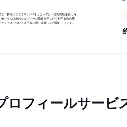
です（特定のブラウザ、OS等によっては一定期間経過後に再
、モバイル端末のウェブページ高速表示に伴う利用者数の重
なアクセスについては可能な限り排除して計測しています。
プロフィールサービ