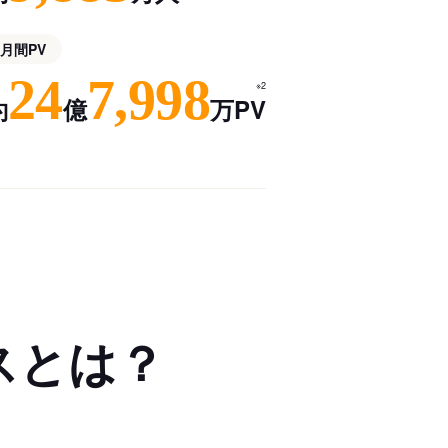
月間PV
24
7,998
※2
約
億
万PV
スとは？