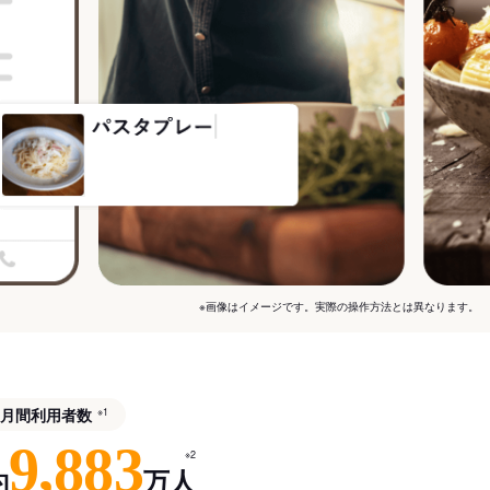
※画像はイメージです。実際の操作方法とは異なります。
月間利用者数
※1
9,883
※2
約
万人