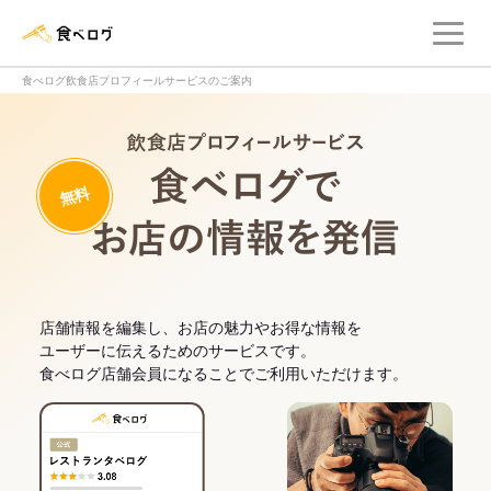
メ
食べログ店舗管理画面
食べログ飲食店プロフィールサービスのご案内
飲食店プロフィー
無料
食べログでお
店舗情報を編集し、お店の魅力やお得な情報を
ユーザーに伝えるためのサービスです。
食べログ店舗会員になることでご利用いただけます。