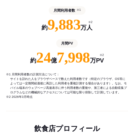
月間利用者数
※1
9,883
※2
約
万人
月間PV
24
7,998
※2
約
億
万PV
※1 月間利用者数の計測方法について：
サイトを訪れた人をブラウザベースで数えた利用者数です（特定のブラウザ、OS等に
よっては一定期間経過後に再訪した利用者を重複計測する場合があります）。なお、モ
バイル端末のウェブページ高速表示に伴う利用者数の重複や、第三者による自動収集プ
ログラムなどの機械的なアクセスについては可能な限り排除して計測しています。
※2 2026年3月時点
飲食店プロフィール