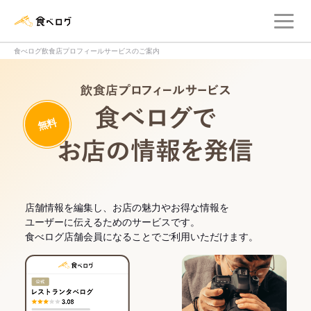
メ
食べログ店舗管理画面
食べログ飲食店プロフィールサービスのご案内
飲食店プロフィー
無料
食べログでお
店舗情報を編集し、お店の魅力やお得な情報を
ユーザーに伝えるためのサービスです。
食べログ店舗会員になることでご利用いただけます。