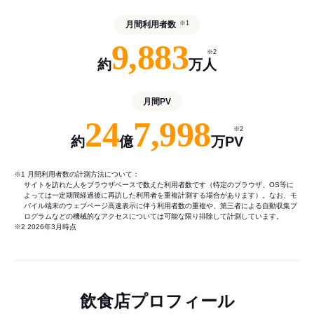
月間利用者数
※1
9,883
※2
約
万人
月間PV
24
7,998
※2
約
億
万PV
※1 月間利用者数の計測方法について：
サイトを訪れた人をブラウザベースで数えた利用者数です（特定のブラウザ、OS等に
よっては一定期間経過後に再訪した利用者を重複計測する場合があります）。なお、モ
バイル端末のウェブページ高速表示に伴う利用者数の重複や、第三者による自動収集プ
ログラムなどの機械的なアクセスについては可能な限り排除して計測しています。
※2 2026年3月時点
飲食店プロフィール