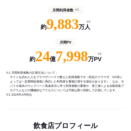
月間利用者数
※1
9,883
※2
約
万人
月間PV
24
7,998
※2
約
億
万PV
※1 月間利用者数の計測方法について：
サイトを訪れた人をブラウザベースで数えた利用者数です（特定のブラウザ、OS等に
よっては一定期間経過後に再訪した利用者を重複計測する場合があります）。なお、モ
バイル端末のウェブページ高速表示に伴う利用者数の重複や、第三者による自動収集プ
ログラムなどの機械的なアクセスについては可能な限り排除して計測しています。
※2 2026年3月時点
飲食店プロフィール