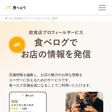
メ
食べログ店舗管理画面
食べログ飲食店プロフィールサービスのご案内
飲食店プロフィー
無料
食べログでお
店舗情報を編集し、お店の魅力やお得な情報を
ユーザーに伝えるためのサービスです。
食べログ店舗会員になることでご利用いただけます。