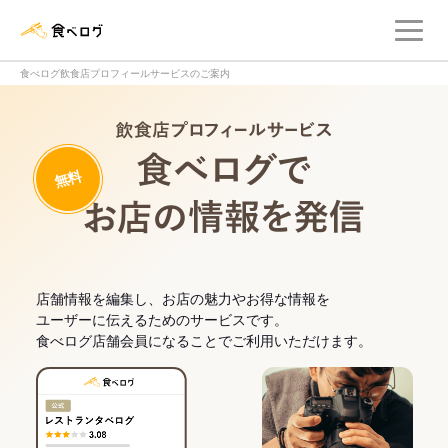
メ
食べログ店舗管理画面
食べログ飲食店プロフィールサービスのご案内
飲食店プロフィー
無料
食べログでお
店舗情報を編集し、お店の魅力やお得な情報を
ユーザーに伝えるためのサービスです。
食べログ店舗会員になることでご利用いただけます。