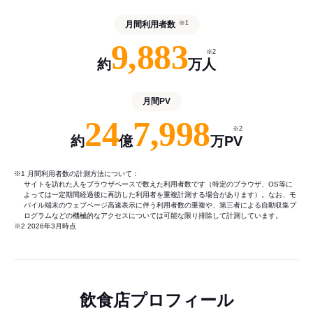
月間利用者数
※1
9,883
※2
約
万人
月間PV
24
7,998
※2
約
億
万PV
※1 月間利用者数の計測方法について：
サイトを訪れた人をブラウザベースで数えた利用者数です（特定のブラウザ、OS等に
よっては一定期間経過後に再訪した利用者を重複計測する場合があります）。なお、モ
バイル端末のウェブページ高速表示に伴う利用者数の重複や、第三者による自動収集プ
ログラムなどの機械的なアクセスについては可能な限り排除して計測しています。
※2 2026年3月時点
飲食店プロフィール