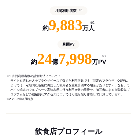
月間利用者数
※1
9,883
※2
約
万人
月間PV
24
7,998
※2
約
億
万PV
※1 月間利用者数の計測方法について：
サイトを訪れた人をブラウザベースで数えた利用者数です（特定のブラウザ、OS等に
よっては一定期間経過後に再訪した利用者を重複計測する場合があります）。なお、モ
バイル端末のウェブページ高速表示に伴う利用者数の重複や、第三者による自動収集プ
ログラムなどの機械的なアクセスについては可能な限り排除して計測しています。
※2 2026年3月時点
飲食店プロフィール