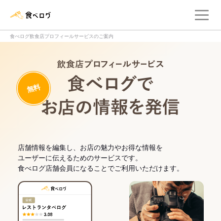
メ
食べログ店舗管理画面
食べログ飲食店プロフィールサービスのご案内
飲食店プロフィー
無料
食べログでお
店舗情報を編集し、お店の魅力やお得な情報を
ユーザーに伝えるためのサービスです。
食べログ店舗会員になることでご利用いただけます。