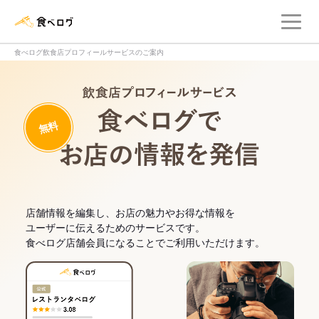
メ
食べログ店舗管理画面
食べログ飲食店プロフィールサービスのご案内
飲食店プロフィー
無料
食べログでお
店舗情報を編集し、お店の魅力やお得な情報を
ユーザーに伝えるためのサービスです。
食べログ店舗会員になることでご利用いただけます。