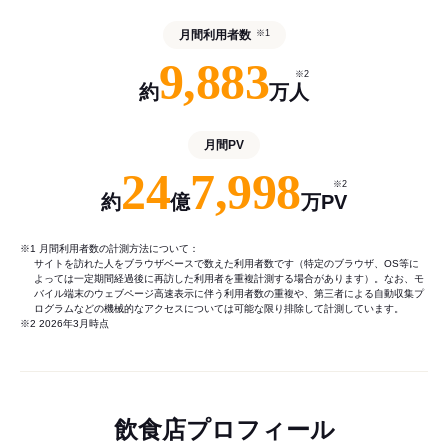
月間利用者数
※1
9,883
※2
約
万人
月間PV
24
7,998
※2
約
億
万PV
※1 月間利用者数の計測方法について：
サイトを訪れた人をブラウザベースで数えた利用者数です（特定のブラウザ、OS等に
よっては一定期間経過後に再訪した利用者を重複計測する場合があります）。なお、モ
バイル端末のウェブページ高速表示に伴う利用者数の重複や、第三者による自動収集プ
ログラムなどの機械的なアクセスについては可能な限り排除して計測しています。
※2 2026年3月時点
飲食店プロフィール