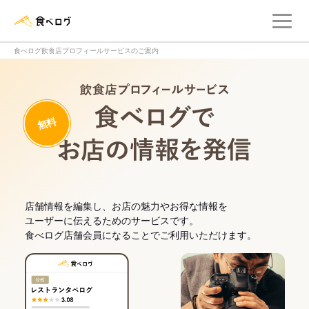
メ
食べログ店舗管理画面
食べログ飲食店プロフィールサービスのご案内
飲食店プロフィー
無料
食べログでお
店舗情報を編集し、お店の魅力やお得な情報を
ユーザーに伝えるためのサービスです。
食べログ店舗会員になることでご利用いただけます。