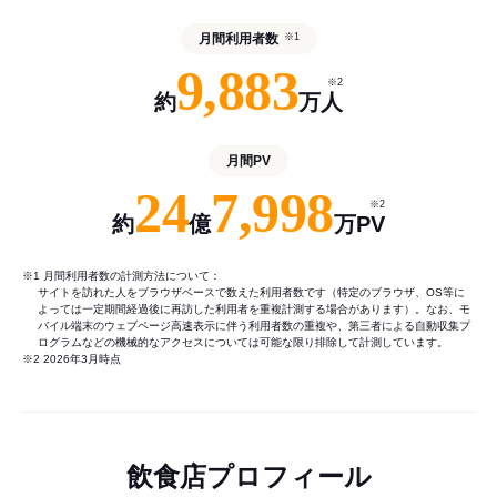
月間利用者数
※1
9,883
※2
約
万人
月間PV
24
7,998
※2
約
億
万PV
※1 月間利用者数の計測方法について：
サイトを訪れた人をブラウザベースで数えた利用者数です（特定のブラウザ、OS等に
よっては一定期間経過後に再訪した利用者を重複計測する場合があります）。なお、モ
バイル端末のウェブページ高速表示に伴う利用者数の重複や、第三者による自動収集プ
ログラムなどの機械的なアクセスについては可能な限り排除して計測しています。
※2 2026年3月時点
飲食店プロフィール