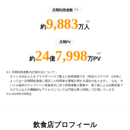
月間利用者数
※1
9,883
※2
約
万人
月間PV
24
7,998
※2
約
億
万PV
※1 月間利用者数の計測方法について：
サイトを訪れた人をブラウザベースで数えた利用者数です（特定のブラウザ、OS等に
よっては一定期間経過後に再訪した利用者を重複計測する場合があります）。なお、モ
バイル端末のウェブページ高速表示に伴う利用者数の重複や、第三者による自動収集プ
ログラムなどの機械的なアクセスについては可能な限り排除して計測しています。
※2 2026年3月時点
飲食店プロフィール