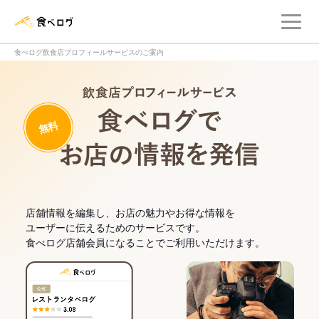
メ
食べログ店舗管理画面
食べログ飲食店プロフィールサービスのご案内
飲食店プロフィー
無料
食べログでお
店舗情報を編集し、お店の魅力やお得な情報を
ユーザーに伝えるためのサービスです。
食べログ店舗会員になることでご利用いただけます。