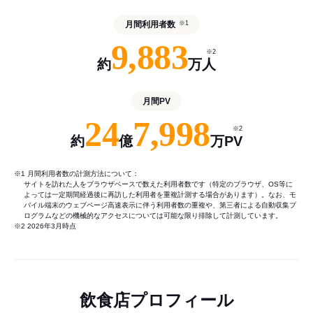
月間利用者数
※1
9,883
※2
約
万人
月間PV
24
7,998
※2
約
億
万PV
※1 月間利用者数の計測方法について：
サイトを訪れた人をブラウザベースで数えた利用者数です（特定のブラウザ、OS等に
よっては一定期間経過後に再訪した利用者を重複計測する場合があります）。なお、モ
バイル端末のウェブページ高速表示に伴う利用者数の重複や、第三者による自動収集プ
ログラムなどの機械的なアクセスについては可能な限り排除して計測しています。
※2 2026年3月時点
飲食店プロフィール