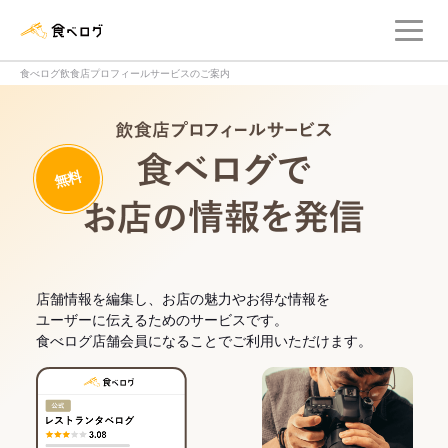
メ
食べログ店舗管理画面
食べログ飲食店プロフィールサービスのご案内
飲食店プロフィー
無料
食べログでお
店舗情報を編集し、お店の魅力やお得な情報を
ユーザーに伝えるためのサービスです。
食べログ店舗会員になることでご利用いただけます。