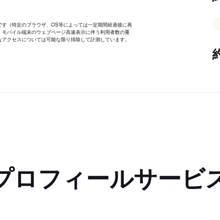
です（特定のブラウザ、OS等によっては一定期間経過後に再
、モバイル端末のウェブページ高速表示に伴う利用者数の重
なアクセスについては可能な限り排除して計測しています。
プロフィールサービ