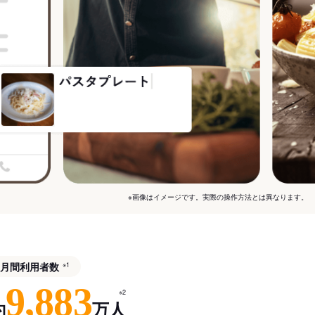
※画像はイメージです。実際の操作方法とは異なります。
月間利用者数
※1
9,883
※2
約
万人