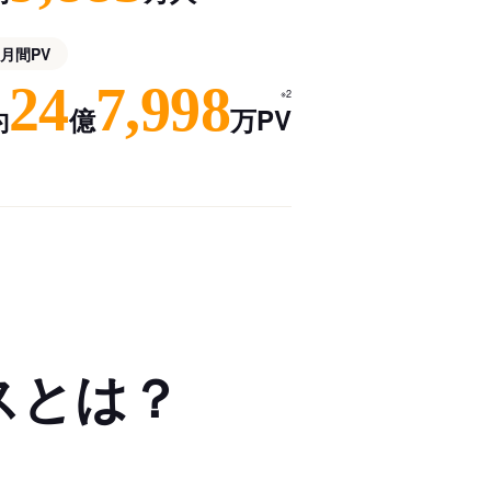
月間PV
24
7,998
※2
約
億
万PV
スとは？