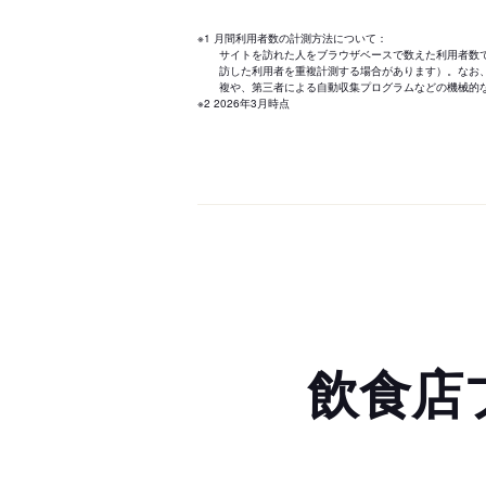
※1 月間利用者数の計測方法について：
サイトを訪れた人をブラウザベースで数えた利用者数
訪した利用者を重複計測する場合があります）。なお
複や、第三者による自動収集プログラムなどの機械的
※2 2026年3月時点
飲食店