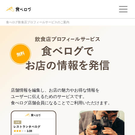
メ
食べログ店舗管理画面
食べログ飲食店プロフィールサービスのご案内
飲食店プロフィー
無料
食べログでお
店舗情報を編集し、お店の魅力やお得な情報を
ユーザーに伝えるためのサービスです。
食べログ店舗会員になることでご利用いただけます。