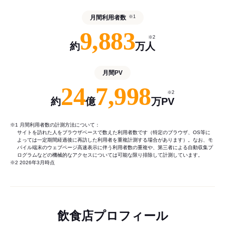
月間利用者数
※1
9,883
※2
約
万人
月間PV
24
7,998
※2
約
億
万PV
※1 月間利用者数の計測方法について：
サイトを訪れた人をブラウザベースで数えた利用者数です（特定のブラウザ、OS等に
よっては一定期間経過後に再訪した利用者を重複計測する場合があります）。なお、モ
バイル端末のウェブページ高速表示に伴う利用者数の重複や、第三者による自動収集プ
ログラムなどの機械的なアクセスについては可能な限り排除して計測しています。
※2 2026年3月時点
飲食店プロフィール