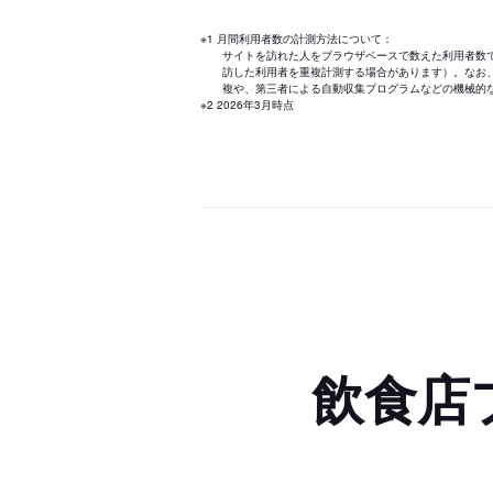
※1 月間利用者数の計測方法について：
サイトを訪れた人をブラウザベースで数えた利用者数
訪した利用者を重複計測する場合があります）。なお
複や、第三者による自動収集プログラムなどの機械的
※2 2026年3月時点
飲食店