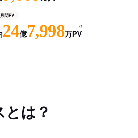
月間PV
24
7,998
※2
約
億
万PV
スとは？