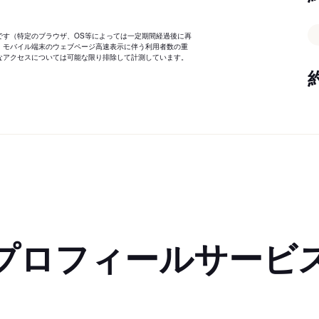
です（特定のブラウザ、OS等によっては一定期間経過後に再
、モバイル端末のウェブページ高速表示に伴う利用者数の重
なアクセスについては可能な限り排除して計測しています。
プロフィールサービ