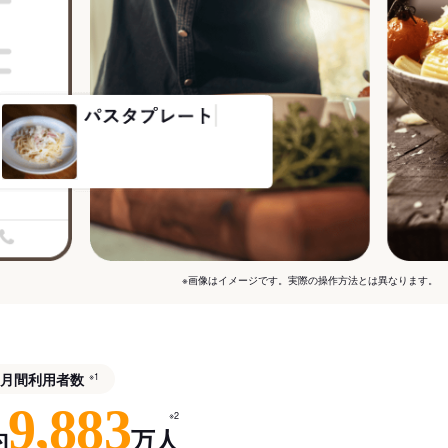
※画像はイメージです。実際の操作方法とは異なります。
月間利用者数
※1
9,883
※2
約
万人