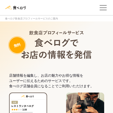
メ
食べログ店舗管理画面
食べログ飲食店プロフィールサービスのご案内
飲食店プロフィー
無料
食べログでお
店舗情報を編集し、お店の魅力やお得な情報を
ユーザーに伝えるためのサービスです。
食べログ店舗会員になることでご利用いただけます。