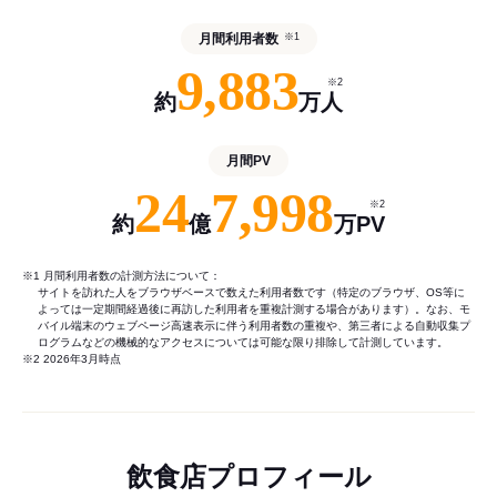
月間利用者数
※1
9,883
※2
約
万人
月間PV
24
7,998
※2
約
億
万PV
※1 月間利用者数の計測方法について：
サイトを訪れた人をブラウザベースで数えた利用者数です（特定のブラウザ、OS等に
よっては一定期間経過後に再訪した利用者を重複計測する場合があります）。なお、モ
バイル端末のウェブページ高速表示に伴う利用者数の重複や、第三者による自動収集プ
ログラムなどの機械的なアクセスについては可能な限り排除して計測しています。
※2 2026年3月時点
飲食店プロフィール