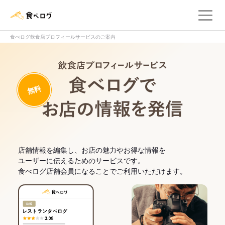
メ
食べログ店舗管理画面
食べログ飲食店プロフィールサービスのご案内
飲食店プロフィー
無料
食べログでお
店舗情報を編集し、お店の魅力やお得な情報を
ユーザーに伝えるためのサービスです。
食べログ店舗会員になることでご利用いただけます。