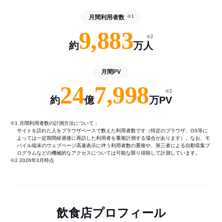
月間利用者数
※1
9,883
※2
約
万人
月間PV
24
7,998
※2
約
億
万PV
※1 月間利用者数の計測方法について：
サイトを訪れた人をブラウザベースで数えた利用者数です（特定のブラウザ、OS等に
よっては一定期間経過後に再訪した利用者を重複計測する場合があります）。なお、モ
バイル端末のウェブページ高速表示に伴う利用者数の重複や、第三者による自動収集プ
ログラムなどの機械的なアクセスについては可能な限り排除して計測しています。
※2 2026年3月時点
飲食店プロフィール