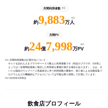
月間利用者数
※1
9,883
※2
約
万人
月間PV
24
7,998
※2
約
億
万PV
※1 月間利用者数の計測方法について：
サイトを訪れた人をブラウザベースで数えた利用者数です（特定のブラウザ、OS等に
よっては一定期間経過後に再訪した利用者を重複計測する場合があります）。なお、モ
バイル端末のウェブページ高速表示に伴う利用者数の重複や、第三者による自動収集プ
ログラムなどの機械的なアクセスについては可能な限り排除して計測しています。
※2 2026年3月時点
飲食店プロフィール