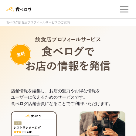
メ
食べログ店舗管理画面
食べログ飲食店プロフィールサービスのご案内
飲食店プロフィー
無料
食べログでお
店舗情報を編集し、お店の魅力やお得な情報を
ユーザーに伝えるためのサービスです。
食べログ店舗会員になることでご利用いただけます。