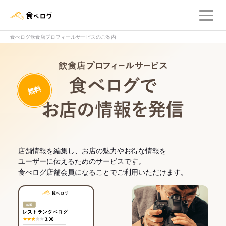
メ
食べログ店舗管理画面
食べログ飲食店プロフィールサービスのご案内
飲食店プロフィー
無料
食べログでお
店舗情報を編集し、お店の魅力やお得な情報を
ユーザーに伝えるためのサービスです。
食べログ店舗会員になることでご利用いただけます。