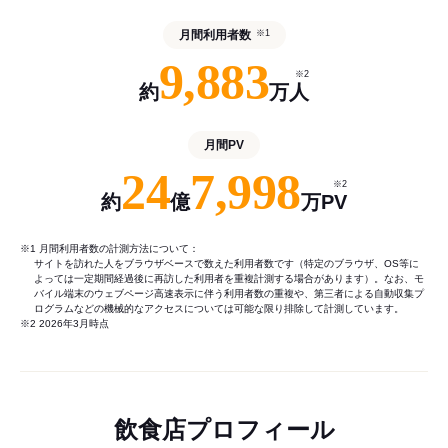
月間利用者数
※1
9,883
※2
約
万人
月間PV
24
7,998
※2
約
億
万PV
※1 月間利用者数の計測方法について：
サイトを訪れた人をブラウザベースで数えた利用者数です（特定のブラウザ、OS等に
よっては一定期間経過後に再訪した利用者を重複計測する場合があります）。なお、モ
バイル端末のウェブページ高速表示に伴う利用者数の重複や、第三者による自動収集プ
ログラムなどの機械的なアクセスについては可能な限り排除して計測しています。
※2 2026年3月時点
飲食店プロフィール