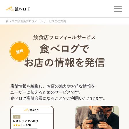
メ
食べログ店舗管理画面
食べログ飲食店プロフィールサービスのご案内
飲食店プロフィー
無料
食べログでお
店舗情報を編集し、お店の魅力やお得な情報を
ユーザーに伝えるためのサービスです。
食べログ店舗会員になることでご利用いただけます。