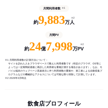
月間利用者数
※1
9,883
※2
約
万人
月間PV
24
7,998
※2
約
億
万PV
※1 月間利用者数の計測方法について：
サイトを訪れた人をブラウザベースで数えた利用者数です（特定のブラウザ、OS等に
よっては一定期間経過後に再訪した利用者を重複計測する場合があります）。なお、モ
バイル端末のウェブページ高速表示に伴う利用者数の重複や、第三者による自動収集プ
ログラムなどの機械的なアクセスについては可能な限り排除して計測しています。
※2 2026年3月時点
飲食店プロフィール