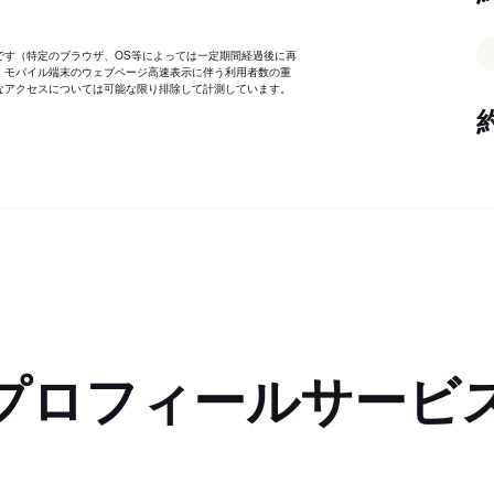
です（特定のブラウザ、OS等によっては一定期間経過後に再
、モバイル端末のウェブページ高速表示に伴う利用者数の重
なアクセスについては可能な限り排除して計測しています。
プロフィールサービ