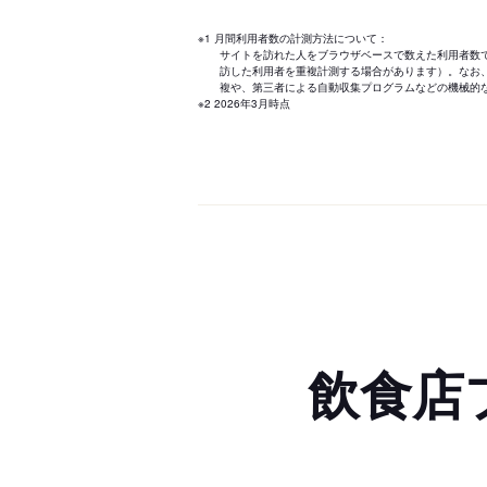
※1 月間利用者数の計測方法について：
サイトを訪れた人をブラウザベースで数えた利用者数
訪した利用者を重複計測する場合があります）。なお
複や、第三者による自動収集プログラムなどの機械的
※2 2026年3月時点
飲食店