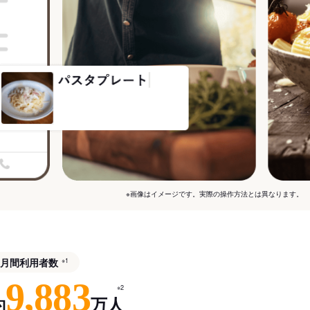
※画像はイメージです。実際の操作方法とは異なります。
月間利用者数
※1
9,883
※2
約
万人