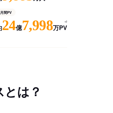
月間PV
24
7,998
※2
約
億
万PV
スとは？