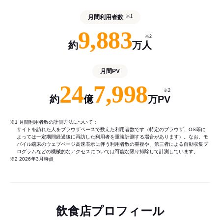
月間利用者数
※1
9,883
※2
約
万人
月間PV
24
7,998
※2
約
億
万PV
※1 月間利用者数の計測方法について：
サイトを訪れた人をブラウザベースで数えた利用者数です（特定のブラウザ、OS等に
よっては一定期間経過後に再訪した利用者を重複計測する場合があります）。なお、モ
バイル端末のウェブページ高速表示に伴う利用者数の重複や、第三者による自動収集プ
ログラムなどの機械的なアクセスについては可能な限り排除して計測しています。
※2 2026年3月時点
飲食店プロフィール