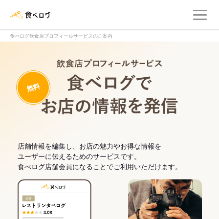
メ
食べログ店舗管理画面
食べログ飲食店プロフィールサービスのご案内
飲食店プロフィー
無料
食べログでお
店舗情報を編集し、お店の魅力やお得な情報を
ユーザーに伝えるためのサービスです。
食べログ店舗会員になることでご利用いただけます。