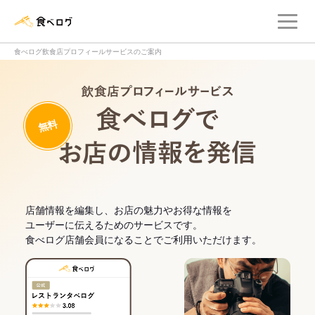
メ
食べログ店舗管理画面
食べログ飲食店プロフィールサービスのご案内
飲食店プロフィー
無料
食べログでお
店舗情報を編集し、お店の魅力やお得な情報を
ユーザーに伝えるためのサービスです。
食べログ店舗会員になることでご利用いただけます。