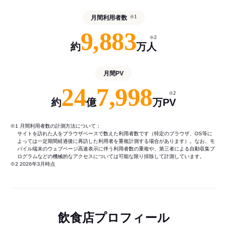
月間利用者数
※1
9,883
※2
約
万人
月間PV
24
7,998
※2
約
億
万PV
※1 月間利用者数の計測方法について：
サイトを訪れた人をブラウザベースで数えた利用者数です（特定のブラウザ、OS等に
よっては一定期間経過後に再訪した利用者を重複計測する場合があります）。なお、モ
バイル端末のウェブページ高速表示に伴う利用者数の重複や、第三者による自動収集プ
ログラムなどの機械的なアクセスについては可能な限り排除して計測しています。
※2 2026年3月時点
飲食店プロフィール