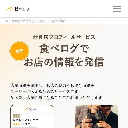
メ
食べログ店舗管理画面
食べログ飲食店プロフィールサービスのご案内
飲食店プロフィー
無料
食べログでお
店舗情報を編集し、お店の魅力やお得な情報を
ユーザーに伝えるためのサービスです。
食べログ店舗会員になることでご利用いただけます。