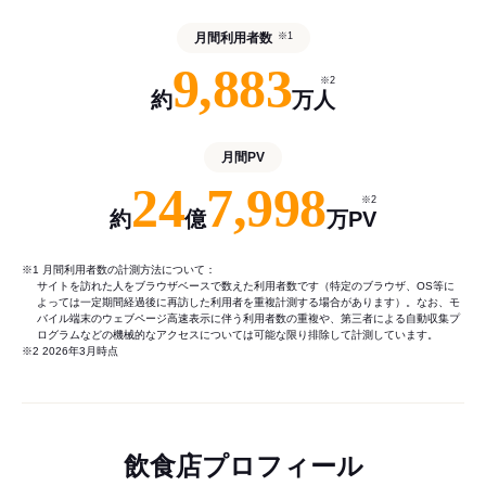
月間利用者数
※1
9,883
※2
約
万人
月間PV
24
7,998
※2
約
億
万PV
※1 月間利用者数の計測方法について：
サイトを訪れた人をブラウザベースで数えた利用者数です（特定のブラウザ、OS等に
よっては一定期間経過後に再訪した利用者を重複計測する場合があります）。なお、モ
バイル端末のウェブページ高速表示に伴う利用者数の重複や、第三者による自動収集プ
ログラムなどの機械的なアクセスについては可能な限り排除して計測しています。
※2 2026年3月時点
飲食店プロフィール