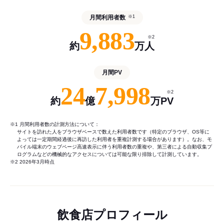
月間利用者数
※1
9,883
※2
約
万人
月間PV
24
7,998
※2
約
億
万PV
※1 月間利用者数の計測方法について：
サイトを訪れた人をブラウザベースで数えた利用者数です（特定のブラウザ、OS等に
よっては一定期間経過後に再訪した利用者を重複計測する場合があります）。なお、モ
バイル端末のウェブページ高速表示に伴う利用者数の重複や、第三者による自動収集プ
ログラムなどの機械的なアクセスについては可能な限り排除して計測しています。
※2 2026年3月時点
飲食店プロフィール