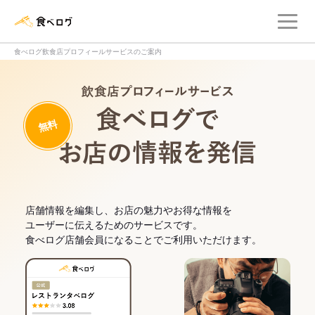
メ
食べログ店舗管理画面
食べログ飲食店プロフィールサービスのご案内
飲食店プロフィー
無料
食べログでお
店舗情報を編集し、お店の魅力やお得な情報を
ユーザーに伝えるためのサービスです。
食べログ店舗会員になることでご利用いただけます。