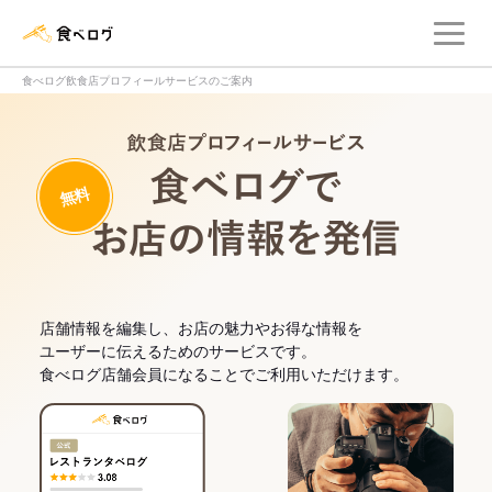
メ
食べログ店舗管理画面
食べログ飲食店プロフィールサービスのご案内
飲食店プロフィー
無料
食べログでお
店舗情報を編集し、お店の魅力やお得な情報を
ユーザーに伝えるためのサービスです。
食べログ店舗会員になることでご利用いただけます。