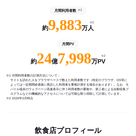
月間利用者数
※1
9,883
※2
約
万人
月間PV
24
7,998
※2
約
億
万PV
※1 月間利用者数の計測方法について：
サイトを訪れた人をブラウザベースで数えた利用者数です（特定のブラウザ、OS等に
よっては一定期間経過後に再訪した利用者を重複計測する場合があります）。なお、モ
バイル端末のウェブページ高速表示に伴う利用者数の重複や、第三者による自動収集プ
ログラムなどの機械的なアクセスについては可能な限り排除して計測しています。
※2 2026年3月時点
飲食店プロフィール