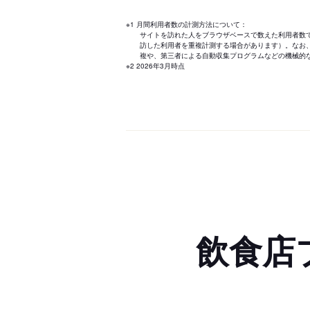
※1 月間利用者数の計測方法について：
サイトを訪れた人をブラウザベースで数えた利用者数
訪した利用者を重複計測する場合があります）。なお
複や、第三者による自動収集プログラムなどの機械的
※2 2026年3月時点
飲食店