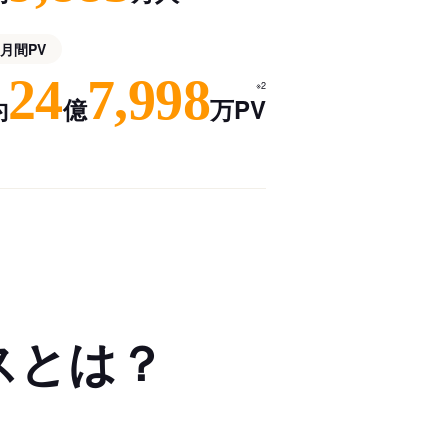
月間PV
24
7,998
※2
約
億
万PV
スとは？