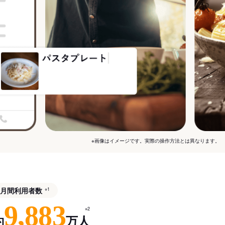
※画像はイメージです。実際の操作方法とは異なります。
月間利用者数
※1
9,883
※2
約
万人