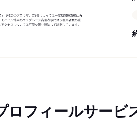
です（特定のブラウザ、OS等によっては一定期間経過後に再
、モバイル端末のウェブページ高速表示に伴う利用者数の重
なアクセスについては可能な限り排除して計測しています。
プロフィールサービ