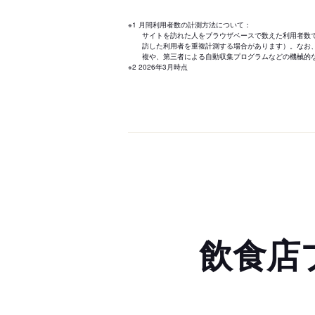
※1 月間利用者数の計測方法について：
サイトを訪れた人をブラウザベースで数えた利用者数
訪した利用者を重複計測する場合があります）。なお
複や、第三者による自動収集プログラムなどの機械的
※2 2026年3月時点
飲食店