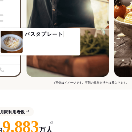
※画像はイメージです。実際の操作方法とは異なります。
月間利用者数
※1
9,883
※2
約
万人