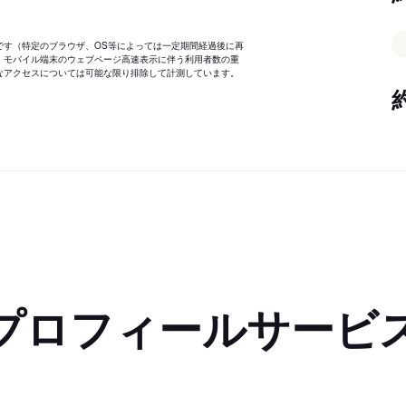
です（特定のブラウザ、OS等によっては一定期間経過後に再
、モバイル端末のウェブページ高速表示に伴う利用者数の重
なアクセスについては可能な限り排除して計測しています。
プロフィールサービ