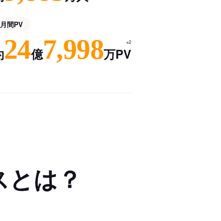
月間PV
24
7,998
※2
約
億
万PV
スとは？