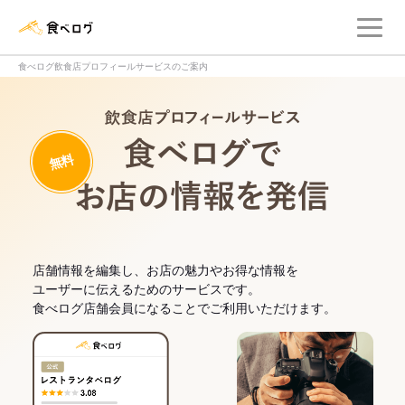
メ
食べログ店舗管理画面
食べログ飲食店プロフィールサービスのご案内
飲食店プロフィー
無料
食べログでお
店舗情報を編集し、お店の魅力やお得な情報を
ユーザーに伝えるためのサービスです。
食べログ店舗会員になることでご利用いただけます。