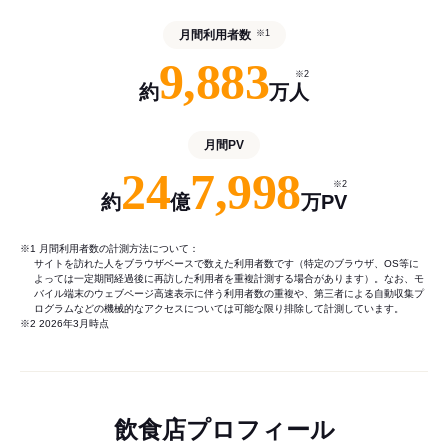
月間利用者数
※1
9,883
※2
約
万人
月間PV
24
7,998
※2
約
億
万PV
※1 月間利用者数の計測方法について：
サイトを訪れた人をブラウザベースで数えた利用者数です（特定のブラウザ、OS等に
よっては一定期間経過後に再訪した利用者を重複計測する場合があります）。なお、モ
バイル端末のウェブページ高速表示に伴う利用者数の重複や、第三者による自動収集プ
ログラムなどの機械的なアクセスについては可能な限り排除して計測しています。
※2 2026年3月時点
飲食店プロフィール