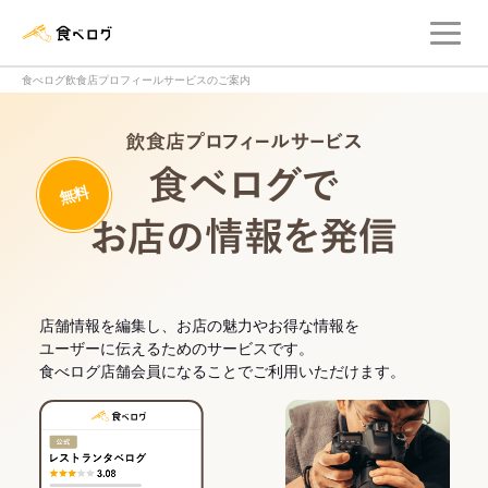
メ
食べログ店舗管理画面
食べログ飲食店プロフィールサービスのご案内
飲食店プロフィー
無料
食べログでお
店舗情報を編集し、お店の魅力やお得な情報を
ユーザーに伝えるためのサービスです。
食べログ店舗会員になることでご利用いただけます。