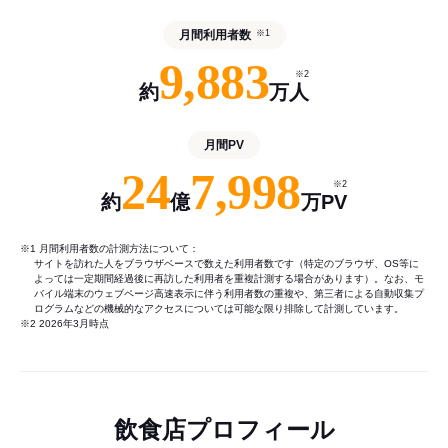
月間利用者数
※1
9,883
※2
約
万人
月間PV
24
7,998
※2
約
億
万PV
※1 月間利用者数の計測方法について：
サイトを訪れた人をブラウザベースで数えた利用者数です（特定のブラウザ、OS等に
よっては一定期間経過後に再訪した利用者を重複計測する場合があります）。なお、モ
バイル端末のウェブページ高速表示に伴う利用者数の重複や、第三者による自動収集プ
ログラムなどの機械的なアクセスについては可能な限り排除して計測しています。
※2 2026年3月時点
飲食店プロフィール