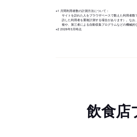
※1 月間利用者数の計測方法について：
サイトを訪れた人をブラウザベースで数えた利用者数
訪した利用者を重複計測する場合があります）。なお
複や、第三者による自動収集プログラムなどの機械的
※2 2026年3月時点
飲食店