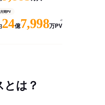
月間PV
24
7,998
※2
約
億
万PV
スとは？