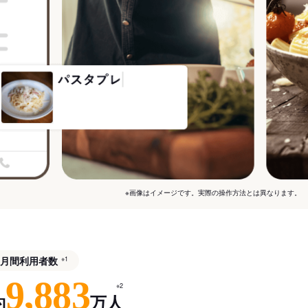
※画像はイメージです。実際の操作方法とは異なります。
月間利用者数
※1
9,883
※2
約
万人