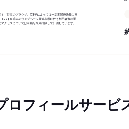
です（特定のブラウザ、OS等によっては一定期間経過後に再
、モバイル端末のウェブページ高速表示に伴う利用者数の重
なアクセスについては可能な限り排除して計測しています。
プロフィールサービ