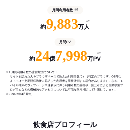
月間利用者数
※1
9,883
※2
約
万人
月間PV
24
7,998
※2
約
億
万PV
※1 月間利用者数の計測方法について：
サイトを訪れた人をブラウザベースで数えた利用者数です（特定のブラウザ、OS等に
よっては一定期間経過後に再訪した利用者を重複計測する場合があります）。なお、モ
バイル端末のウェブページ高速表示に伴う利用者数の重複や、第三者による自動収集プ
ログラムなどの機械的なアクセスについては可能な限り排除して計測しています。
※2 2026年3月時点
飲食店プロフィール