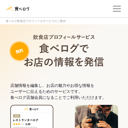
メ
食べログ店舗管理画面
食べログ飲食店プロフィールサービスのご案内
飲食店プロフィー
無料
食べログでお
店舗情報を編集し、お店の魅力やお得な情報を
ユーザーに伝えるためのサービスです。
食べログ店舗会員になることでご利用いただけます。