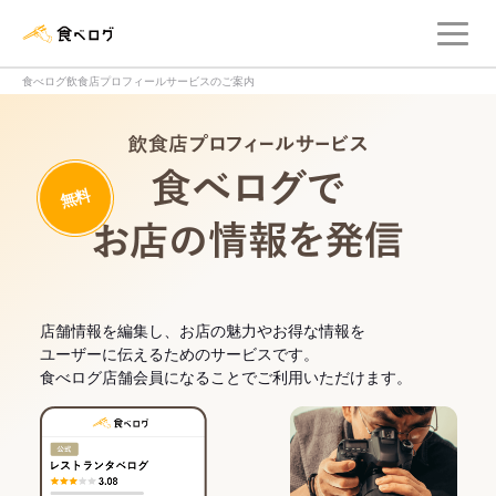
メ
食べログ店舗管理画面
食べログ飲食店プロフィールサービスのご案内
飲食店プロフィー
無料
食べログでお
店舗情報を編集し、お店の魅力やお得な情報を
ユーザーに伝えるためのサービスです。
食べログ店舗会員になることでご利用いただけます。