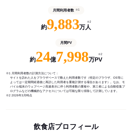
月間利用者数
※1
9,883
※2
約
万人
月間PV
24
7,998
※2
約
億
万PV
※1 月間利用者数の計測方法について：
サイトを訪れた人をブラウザベースで数えた利用者数です（特定のブラウザ、OS等に
よっては一定期間経過後に再訪した利用者を重複計測する場合があります）。なお、モ
バイル端末のウェブページ高速表示に伴う利用者数の重複や、第三者による自動収集プ
ログラムなどの機械的なアクセスについては可能な限り排除して計測しています。
※2 2026年3月時点
飲食店プロフィール