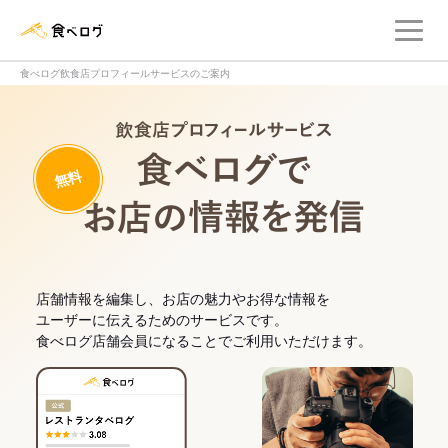
メ
食べログ店舗管理画面
食べログ飲食店プロフィールサービスのご案内
飲食店プロフィー
無料
食べログでお
店舗情報を編集し、お店の魅力やお得な情報を
ユーザーに伝えるためのサービスです。
食べログ店舗会員になることでご利用いただけます。