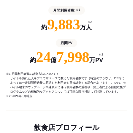
月間利用者数
※1
9,883
※2
約
万人
月間PV
24
7,998
※2
約
億
万PV
※1 月間利用者数の計測方法について：
サイトを訪れた人をブラウザベースで数えた利用者数です（特定のブラウザ、OS等に
よっては一定期間経過後に再訪した利用者を重複計測する場合があります）。なお、モ
バイル端末のウェブページ高速表示に伴う利用者数の重複や、第三者による自動収集プ
ログラムなどの機械的なアクセスについては可能な限り排除して計測しています。
※2 2026年3月時点
飲食店プロフィール