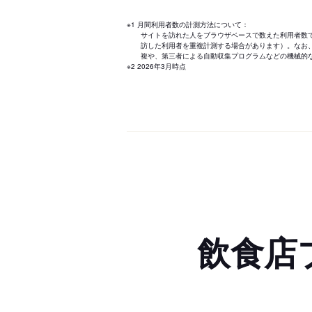
※1 月間利用者数の計測方法について：
サイトを訪れた人をブラウザベースで数えた利用者数
訪した利用者を重複計測する場合があります）。なお
複や、第三者による自動収集プログラムなどの機械的
※2 2026年3月時点
飲食店