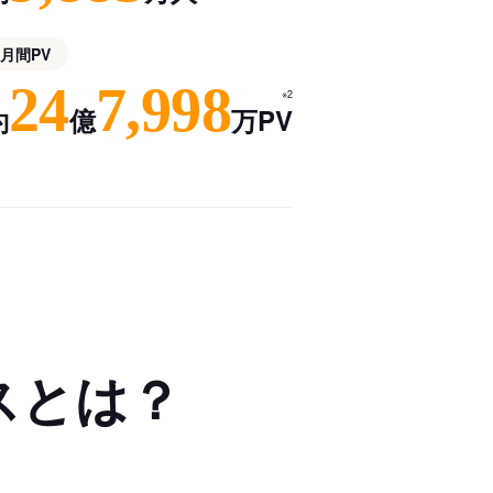
月間PV
24
7,998
※2
約
億
万PV
スとは？