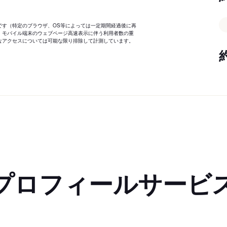
です（特定のブラウザ、OS等によっては一定期間経過後に再
、モバイル端末のウェブページ高速表示に伴う利用者数の重
なアクセスについては可能な限り排除して計測しています。
プロフィールサービ