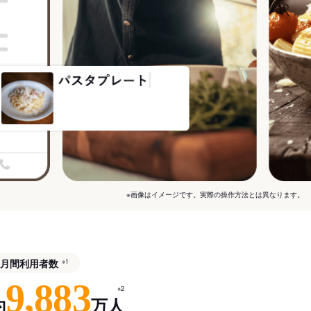
※画像はイメージです。実際の操作方法とは異なります。
月間利用者数
※1
9,883
※2
約
万人