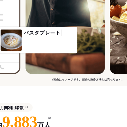
※画像はイメージです。実際の操作方法とは異なります。
月間利用者数
※1
9,883
※2
約
万人