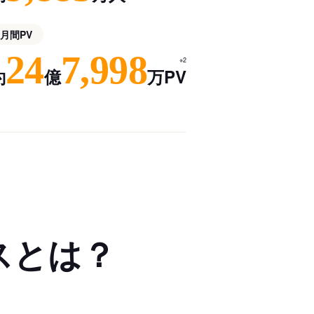
月間PV
24
7,998
※2
約
億
万PV
スとは？