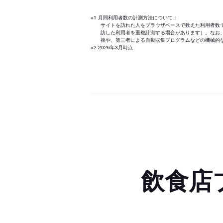
※1 月間利用者数の計測方法について：
サイトを訪れた人をブラウザベースで数えた利用者数
訪した利用者を重複計測する場合があります）。なお
複や、第三者による自動収集プログラムなどの機械的
※2 2026年3月時点
飲食店