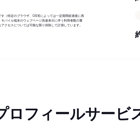
です（特定のブラウザ、OS等によっては一定期間経過後に再
、モバイル端末のウェブページ高速表示に伴う利用者数の重
なアクセスについては可能な限り排除して計測しています。
プロフィールサービ