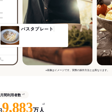
※画像はイメージです。実際の操作方法とは異なります。
月間利用者数
※1
9,883
※2
約
万人