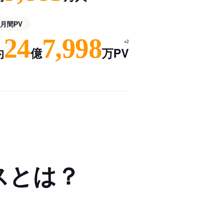
月間PV
24
7,998
※2
約
億
万PV
スとは？