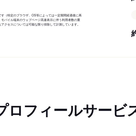
です（特定のブラウザ、OS等によっては一定期間経過後に再
、モバイル端末のウェブページ高速表示に伴う利用者数の重
なアクセスについては可能な限り排除して計測しています。
プロフィールサービ