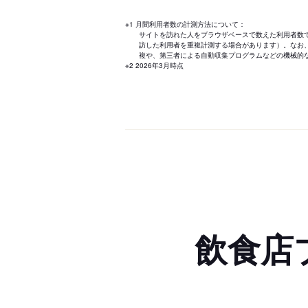
※1 月間利用者数の計測方法について：
サイトを訪れた人をブラウザベースで数えた利用者数
訪した利用者を重複計測する場合があります）。なお
複や、第三者による自動収集プログラムなどの機械的
※2 2026年3月時点
飲食店