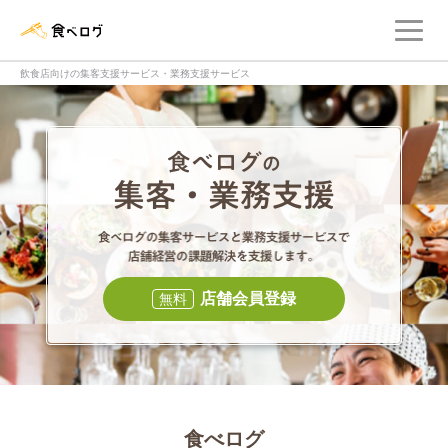
メ
食べログ店舗管理画面
飲食店向けの集客支援サービス・業務支援サービス
食べログの集客・
食べログの集
店舗会員登録
無料
食べログ