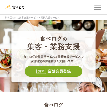
メ
食べログ店舗管理画面
飲食店向けの集客支援サービス・業務支援サービス
食べログの集客・
食べログの集
店舗会員登録
無料
食べログ