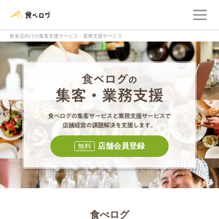
メ
食べログ店舗管理画面
飲食店向けの集客支援サービス・業務支援サービス
食べログの集客・
食べログの集
店舗会員登録
無料
食べログ