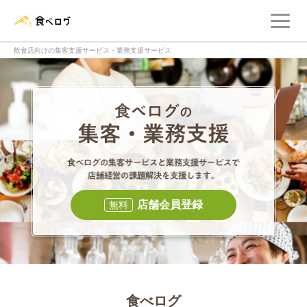
メ
食べログ店舗管理画面
飲食店向けの集客支援サービス・業務支援サービス
食べログの集客・
食べログの集
店舗会員登録
無料
食べログ