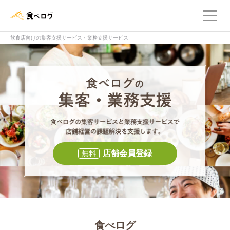
メ
食べログ店舗管理画面
飲食店向けの集客支援サービス・業務支援サービス
食べログの集客・
食べログの集
店舗会員登録
無料
食べログ